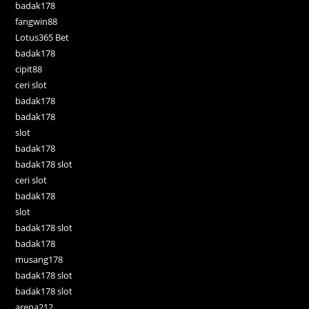
badak178
fangwin88
Lotus365 Bet
badak178
cipit88
ceri slot
badak178
badak178
slot
badak178
badak178 slot
ceri slot
badak178
slot
badak178 slot
badak178
musang178
badak178 slot
badak178 slot
arena212