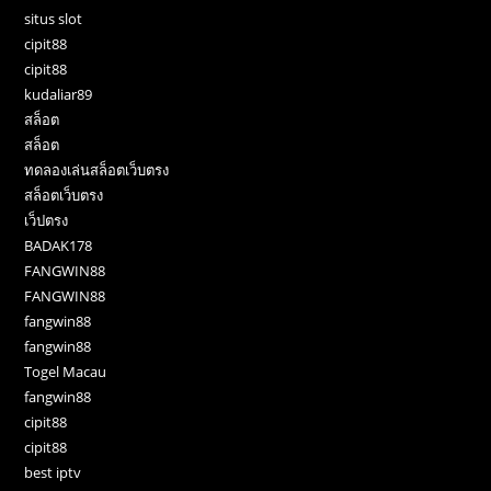
situs slot
cipit88
cipit88
kudaliar89
สล็อต
สล็อต
ทดลองเล่นสล็อตเว็บตรง
สล็อตเว็บตรง
เว็ปตรง
BADAK178
FANGWIN88
FANGWIN88
fangwin88
fangwin88
Togel Macau
fangwin88
cipit88
cipit88
best iptv