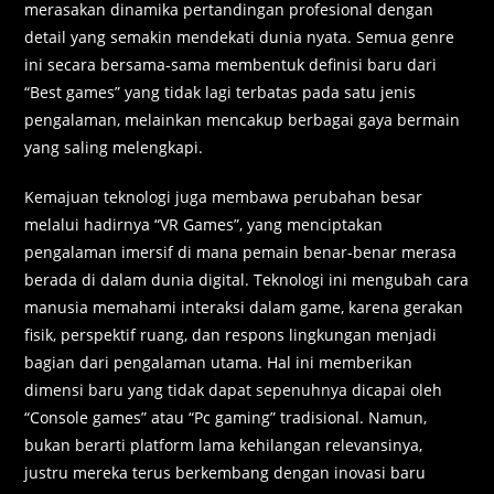
merasakan dinamika pertandingan profesional dengan
detail yang semakin mendekati dunia nyata. Semua genre
ini secara bersama-sama membentuk definisi baru dari
“Best games” yang tidak lagi terbatas pada satu jenis
pengalaman, melainkan mencakup berbagai gaya bermain
yang saling melengkapi.
Kemajuan teknologi juga membawa perubahan besar
melalui hadirnya “VR Games”, yang menciptakan
pengalaman imersif di mana pemain benar-benar merasa
berada di dalam dunia digital. Teknologi ini mengubah cara
manusia memahami interaksi dalam game, karena gerakan
fisik, perspektif ruang, dan respons lingkungan menjadi
bagian dari pengalaman utama. Hal ini memberikan
dimensi baru yang tidak dapat sepenuhnya dicapai oleh
“Console games” atau “Pc gaming” tradisional. Namun,
bukan berarti platform lama kehilangan relevansinya,
justru mereka terus berkembang dengan inovasi baru