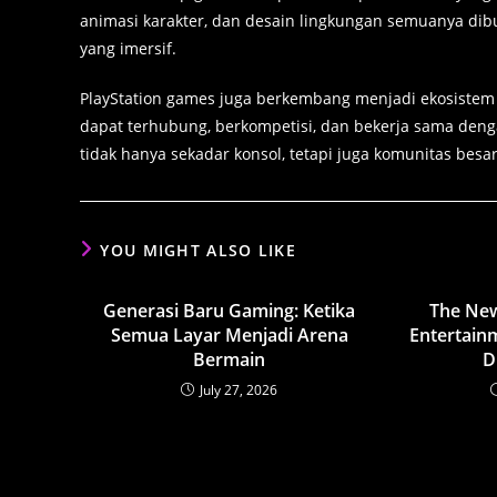
animasi karakter, dan desain lingkungan semuanya di
yang imersif.
PlayStation games juga berkembang menjadi ekosistem 
dapat terhubung, berkompetisi, dan bekerja sama denga
tidak hanya sekadar konsol, tetapi juga komunitas besa
YOU MIGHT ALSO LIKE
Generasi Baru Gaming: Ketika
The New
Semua Layar Menjadi Arena
Entertain
Bermain
D
July 27, 2026