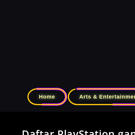
Home
Arts & Entertainme
Skip
to
Daftar PlayStation ga
content