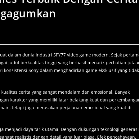
engagumkan
kuat dalam dunia industri
SPY77
video game modern. Sejak pertam
gai judul berkualitas tinggi yang berhasil menarik perhatian jutaa
ari konsistensi Sony dalam menghadirkan game eksklusif yang tidak
 kualitas cerita yang sangat mendalam dan emosional. Banyak
gan karakter yang memiliki latar belakang kuat dan perkembanga
main, tetapi juga merasakan perjalanan emosional yang kuat di
 juga menjadi daya tarik utama. Dengan dukungan teknologi generasi
gat realistis dengan detail yang luar biasa. Efek pencahayaan,