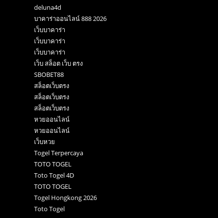
deluna4d
บาคาร่าออนไลน์ 888 2026
เว็บบาคาร่า
เว็บบาคาร่า
เว็บบาคาร่า
เว็บ สล็อต เว็บ ตรง
SBOBET88
สล็อตเว็บตรง
สล็อตเว็บตรง
สล็อตเว็บตรง
หวยออนไลน์
หวยออนไลน์
เว็บหวย
Togel Terpercaya
TOTO TOGEL
Toto Togel 4D
TOTO TOGEL
Togel Hongkong 2026
Toto Togel