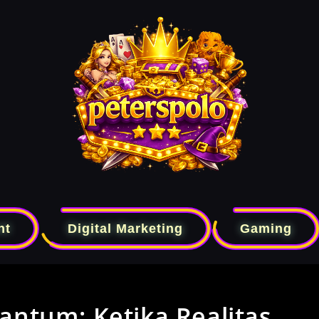
nt
Digital Marketing
Gaming
ntum: Ketika Realitas