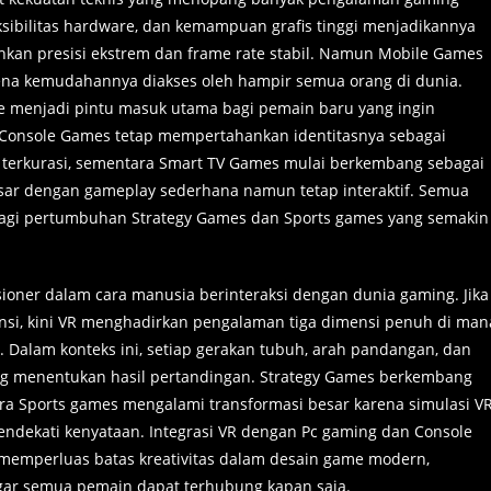
leksibilitas hardware, dan kemampuan grafis tinggi menjadikannya
an presisi ekstrem dan frame rate stabil. Namun Mobile Games
rena kemudahannya diakses oleh hampir semua orang di dunia.
e menjadi pintu masuk utama bagi pemain baru yang ingin
. Console Games tetap mempertahankan identitasnya sebagai
terkurasi, sementara Smart TV Games mulai berkembang sebagai
sar dengan gameplay sederhana namun tetap interaktif. Semua
bagi pertumbuhan Strategy Games dan Sports games yang semakin
er dalam cara manusia berinteraksi dengan dunia gaming. Jika
nsi, kini VR menghadirkan pengalaman tiga dimensi penuh di man
Dalam konteks ini, setiap gerakan tubuh, arah pandangan, dan
ang menentukan hasil pertandingan. Strategy Games berkembang
ara Sports games mengalami transformasi besar karena simulasi V
dekati kenyataan. Integrasi VR dengan Pc gaming dan Console
emperluas batas kreativitas dalam desain game modern,
agar semua pemain dapat terhubung kapan saja.