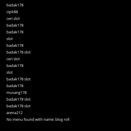
badak178
cipit88
ceri slot
badak178
badak178
slot
badak178
badak178 slot
ceri slot
badak178
slot
badak178 slot
badak178
musang178
badak178 slot
badak178 slot
arena212
No menu found with name: blog roll