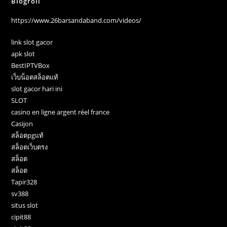
Blogroll
https://www.26barsandaband.com/videos/
link slot gacor
apk slot
BestIPTVBox
เว็บน็อตสล็อตแท้
slot gacor hari ini
SLOT
casino en ligne argent réel france
Casijon
สล็อตpgแท้
สล็อตเว็บตรง
สล็อต
สล็อต
Tapir328
sv388
situs slot
cipit88