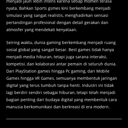
menjadi jauh lebih intens karena setiap momen terasa
nyata. Bahkan Sports gsmes kini berkembang menjadi
simulasi yang sangat realistis, menghadirkan sensasi
pertandingan profesional dengan detail gerakan dan
atmosfer yang mendekati kenyataan.
Seiring waktu, dunia gaming berkembang menjadi ruang
sosial global yang sangat besar. Best games tidak hanya
menjadi media hiburan, tetapi juga sarana interaksi,
kompetisi, dan kolaborasi antar pemain di seluruh dunia.
Dari PlayStation games hingga Pc gaming, dari Mobile
Games hingga VR Games, semuanya membentuk jaringan
digital yang terus tumbuh tanpa henti. Industri ini tidak
lagi berdiri sendiri sebagai hiburan, tetapi telah menjadi
bagian penting dari budaya digital yang membentuk cara
manusia berkomunikasi dan berkreasi di era modern.