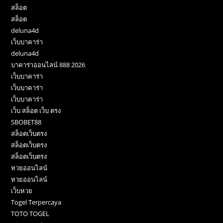
สล็อต
สล็อต
deluna4d
เว็บบาคาร่า
deluna4d
บาคาร่าออนไลน์ 888 2026
เว็บบาคาร่า
เว็บบาคาร่า
เว็บบาคาร่า
เว็บ สล็อต เว็บ ตรง
SBOBET88
สล็อตเว็บตรง
สล็อตเว็บตรง
สล็อตเว็บตรง
หวยออนไลน์
หวยออนไลน์
เว็บหวย
Togel Terpercaya
TOTO TOGEL