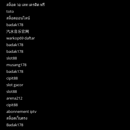
สล็อต วอ เลท เครดิต ฟรี
toto
สล็อตออนไลน์
badak178
汽水音乐官网
warkop69 daftar
badak178
badak178
slot88
musang178
badak178
cipit88
slot gacor
slot88
arena212
cipit88
abonnement iptv
สล็อตเว็บตรง
Badak178