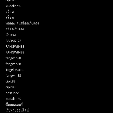
kudaliar89
สล็อต
สล็อต
ทดลองเล่นสล็อตเว็บตรง
สล็อตเว็บตรง
เว็ปตรง
BADAK178
FANGWIN88
FANGWIN88
fangwin88
fangwin88
Togel Macau
fangwin88
cipit88
cipit88
best iptv
kudaliar89
ซื้อลอตเตอรี่
เว็บหวยออนไลน์