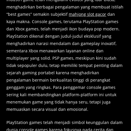
menghadirkan berbagai pengalaman yang membuat istilah
“best games” semakin subjektif
mahjong slot gacor
dan
kaya makna. Console games, terutama PlayStation games
dan Xbox games, telah menjadi ikon budaya pop modern.
PlayStation dikenal dengan judul-judul eksklusif yang
menghadirkan narasi mendalam dan gameplay inovatif,
sementara Xbox menawarkan layanan online dan
multiplayer yang solid. PSP games, meskipun kini sudah
tidak sepopuler dulu, tetap memiliki tempat penting dalam
sejarah gaming portabel karena menghadirkan
pengalaman bermain berkualitas tinggi di perangkat
genggam yang ringkas. Para penggemar console games
sering kali membandingkan platform-platform ini untuk
menemukan game yang tidak hanya seru, tetapi juga
memuaskan secara visual dan emosional.
PlayStation games telah menjadi simbol keunggulan dalam
dunia console games karena fokusnya pada cerita dan