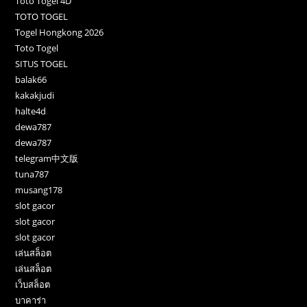
Toto Togel 4D
TOTO TOGEL
Togel Hongkong 2026
Toto Togel
SITUS TOGEL
balak66
kakakjudi
halte4d
dewa787
dewa787
telegram中文版
tuna787
musang178
slot gacor
slot gacor
slot gacor
เล่นสล็อต
เล่นสล็อต
เว็บสล็อต
บาคาร่า