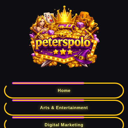
Home
Arts & Entertainment
Digital Marketing