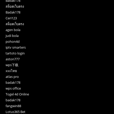
Badak178
สล็อตเว็บตรง
Badak178
Ceri123
สล็อตเว็บตรง
agen bola
judi bola
pohon4d
iptv smarters
tartoto login
aston777
wps下载
xxxไทย
atlas pro
badak178
wps office
Togel 4d Online
badak178
fangwin88
Lotus365 Bet