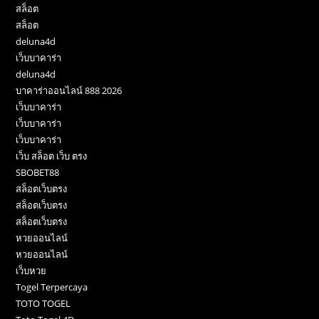
สล็อต
สล็อต
deluna4d
เว็บบาคาร่า
deluna4d
บาคาร่าออนไลน์ 888 2026
เว็บบาคาร่า
เว็บบาคาร่า
เว็บบาคาร่า
เว็บ สล็อต เว็บ ตรง
SBOBET88
สล็อตเว็บตรง
สล็อตเว็บตรง
สล็อตเว็บตรง
หวยออนไลน์
หวยออนไลน์
เว็บหวย
Togel Terpercaya
TOTO TOGEL