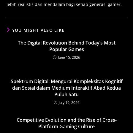
lebih realistis dan mendalam bagi setiap generasi gamer.
YOU MIGHT ALSO LIKE
The Digital Revolution Behind Today’s Most
Popular Games
June 15, 2026
Spektrum Digital: Mengurai Kompleksitas Kognitif
dan Sosial dalam Medium Interaktif Abad Kedua
Puluh Satu
July 19, 2026
Competitive Evolution and the Rise of Cross-
Platform Gaming Culture