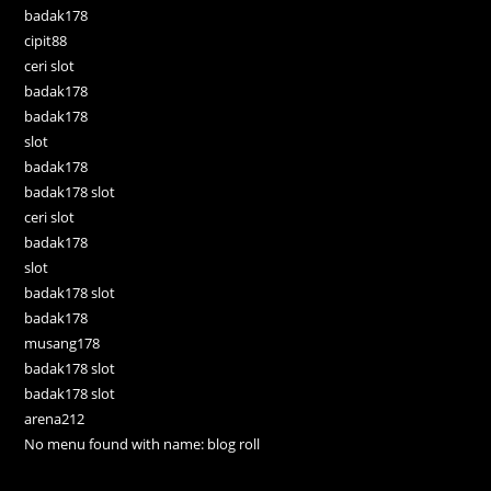
badak178
cipit88
ceri slot
badak178
badak178
slot
badak178
badak178 slot
ceri slot
badak178
slot
badak178 slot
badak178
musang178
badak178 slot
badak178 slot
arena212
No menu found with name: blog roll