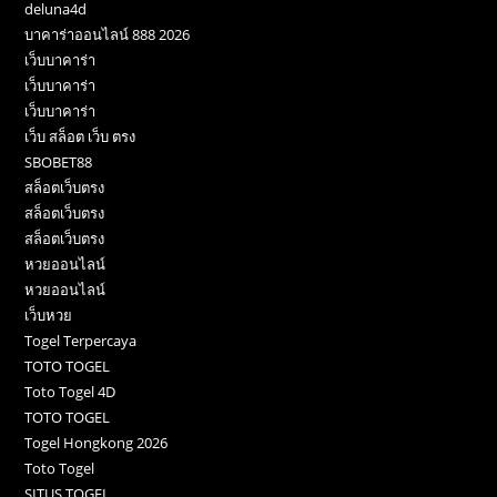
deluna4d
บาคาร่าออนไลน์ 888 2026
เว็บบาคาร่า
เว็บบาคาร่า
เว็บบาคาร่า
เว็บ สล็อต เว็บ ตรง
SBOBET88
สล็อตเว็บตรง
สล็อตเว็บตรง
สล็อตเว็บตรง
หวยออนไลน์
หวยออนไลน์
เว็บหวย
Togel Terpercaya
TOTO TOGEL
Toto Togel 4D
TOTO TOGEL
Togel Hongkong 2026
Toto Togel
SITUS TOGEL