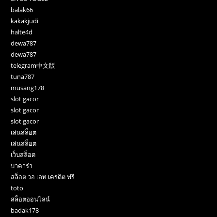
balak66
kakakjudi
halte4d
dewa787
dewa787
telegram中文版
tuna787
musang178
slot gacor
slot gacor
slot gacor
เล่นสล็อต
เล่นสล็อต
เว็บสล็อต
บาคาร่า
สล็อต วอ เลท เครดิต ฟรี
toto
สล็อตออนไลน์
badak178