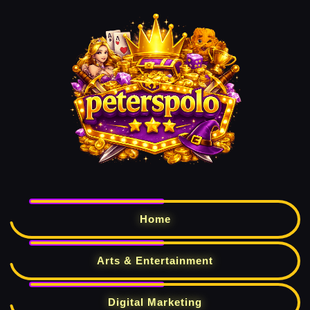
Home
Arts & Entertainment
Digital Marketing