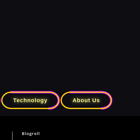
Technology
About Us
Blogroll