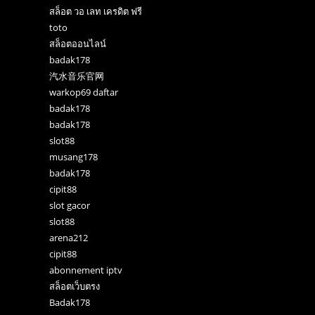
สล็อต วอ เลท เครดิต ฟรี
toto
สล็อตออนไลน์
badak178
汽水音乐官网
warkop69 daftar
badak178
badak178
slot88
musang178
badak178
cipit88
slot gacor
slot88
arena212
cipit88
abonnement iptv
สล็อตเว็บตรง
Badak178