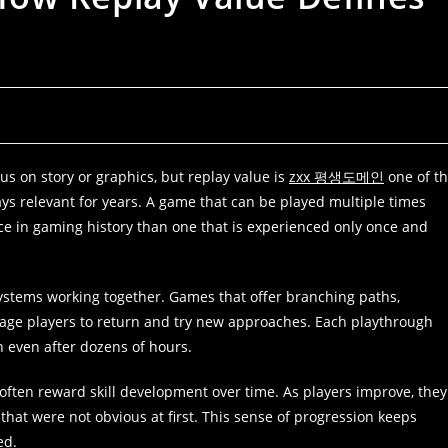
us on story or graphics, but replay value is
zxx 평생도메인
one of t
ys relevant for years. A game that can be played multiple times
ace in gaming history than one that is experienced only once and
systems working together. Games that offer branching paths,
rage players to return and try new approaches. Each playthrough
sh even after dozens of hours.
ften reward skill development over time. As players improve, they
that were not obvious at first. This sense of progression keeps
ed.