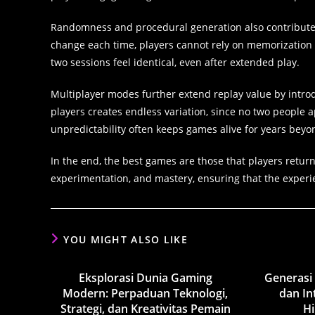
Randomness and procedural generation also contribute 
change each time, players cannot rely on memorization 
two sessions feel identical, even after extended play.
Multiplayer modes further extend replay value by intro
players creates endless variation, since no two people 
unpredictability often keeps games alive for years beyon
In the end, the best games are those that players retur
experimentation, and mastery, ensuring that the experie
YOU MIGHT ALSO LIKE
Eksplorasi Dunia Gaming
Generasi
Modern: Perpaduan Teknologi,
dan In
Strategi, dan Kreativitas Pemain
Hi