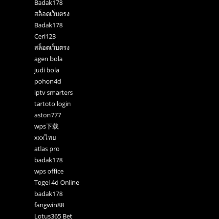
Badak178
สล็อตเว็บตรง
Badak178
Ceri123
สล็อตเว็บตรง
agen bola
judi bola
pohon4d
iptv smarters
tartoto login
aston777
wps下载
xxxไทย
atlas pro
badak178
wps office
Togel 4d Online
badak178
fangwin88
Lotus365 Bet