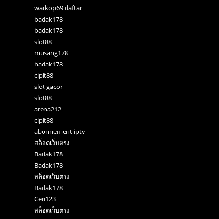
warkop69 daftar
badak178
badak178
slot88
musang178
badak178
cipit88
slot gacor
slot88
arena212
cipit88
abonnement iptv
สล็อตเว็บตรง
Badak178
Badak178
สล็อตเว็บตรง
Badak178
Ceri123
สล็อตเว็บตรง