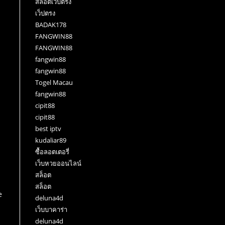
สล็อตเว็บตรง
เว็ปตรง
BADAK178
FANGWIN88
FANGWIN88
fangwin88
fangwin88
Togel Macau
fangwin88
cipit88
cipit88
best iptv
kudaliar89
ซื้อลอตเตอรี่
เว็บหวยออนไลน์
สล็อต
สล็อต
e
deluna4d
เว็บบาคาร่า
deluna4d