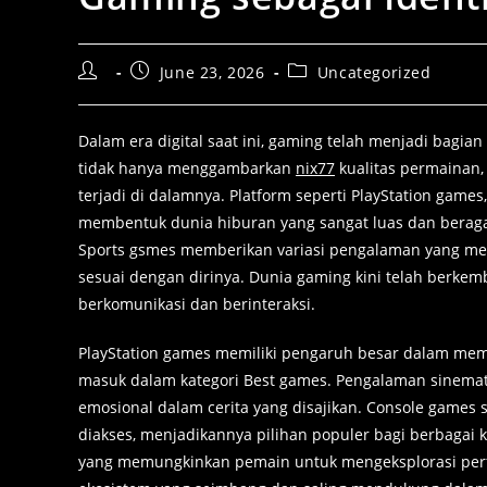
Post
Post
Post
June 23, 2026
Uncategorized
author:
published:
category:
Dalam era digital saat ini, gaming telah menjadi bagian 
tidak hanya menggambarkan
nix77
kualitas permainan, 
terjadi di dalamnya. Platform seperti PlayStation gam
membentuk dunia hiburan yang sangat luas dan beragam
Sports gsmes memberikan variasi pengalaman yang m
sesuai dengan dirinya. Dunia gaming kini telah berk
berkomunikasi dan berinteraksi.
PlayStation games memiliki pengaruh besar dalam memb
masuk dalam kategori Best games. Pengalaman sinemat
emosional dalam cerita yang disajikan. Console game
diakses, menjadikannya pilihan populer bagi berbagai k
yang memungkinkan pemain untuk mengeksplorasi perf