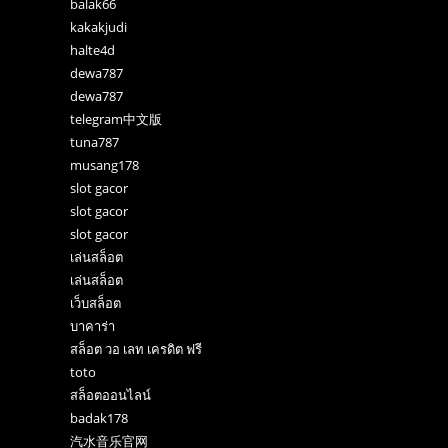
balak66
kakakjudi
halte4d
dewa787
dewa787
telegram中文版
tuna787
musang178
slot gacor
slot gacor
slot gacor
เล่นสล็อต
เล่นสล็อต
เว็บสล็อต
บาคาร่า
สล็อต วอ เลท เครดิต ฟรี
toto
สล็อตออนไลน์
badak178
汽水音乐官网