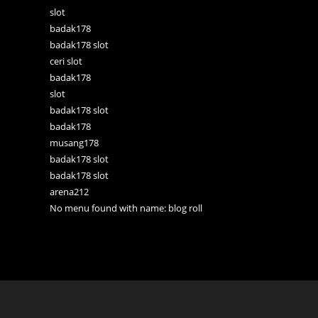
slot
badak178
badak178 slot
ceri slot
badak178
slot
badak178 slot
badak178
musang178
badak178 slot
badak178 slot
arena212
No menu found with name: blog roll